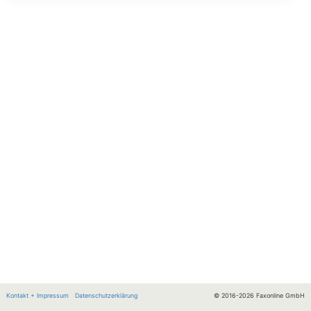
Erfassen Sie Ihre Zugangsdaten. Im nächsten Schritt wählen S
Ihre E-Mail Adresse wählen *
Wir senden die Aktivierung und wichtige Infos an diese Adresse.
Ihr Passwort wählen *